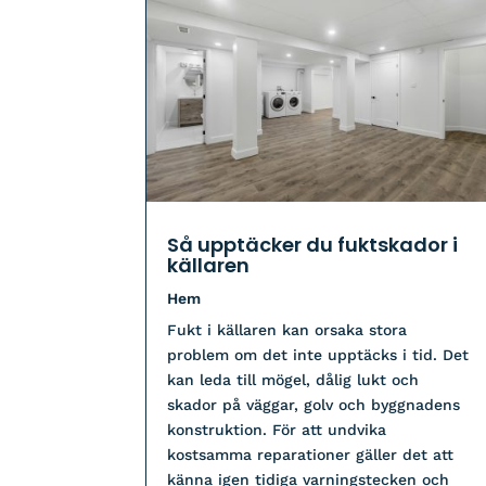
Så upptäcker du fuktskador i
källaren
Hem
Fukt i källaren kan orsaka stora
problem om det inte upptäcks i tid. Det
kan leda till mögel, dålig lukt och
skador på väggar, golv och byggnadens
konstruktion. För att undvika
kostsamma reparationer gäller det att
känna igen tidiga varningstecken och