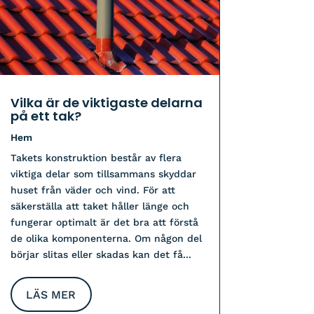
Vilka är de viktigaste delarna
på ett tak?
Hem
Takets konstruktion består av flera
viktiga delar som tillsammans skyddar
huset från väder och vind. För att
säkerställa att taket håller länge och
fungerar optimalt är det bra att förstå
de olika komponenterna. Om någon del
börjar slitas eller skadas kan det få...
LÄS MER