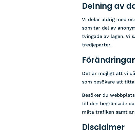
Delning av d
Vi delar aldrig med o
som tar del av anonym
tvingade av lagen. Vi s
tredjeparter.
Förändringar
Det är möjligt att vi 
som besökare att titta
Besöker du webbplatsen
till den begränsade d
mäta trafiken samt an
Disclaimer