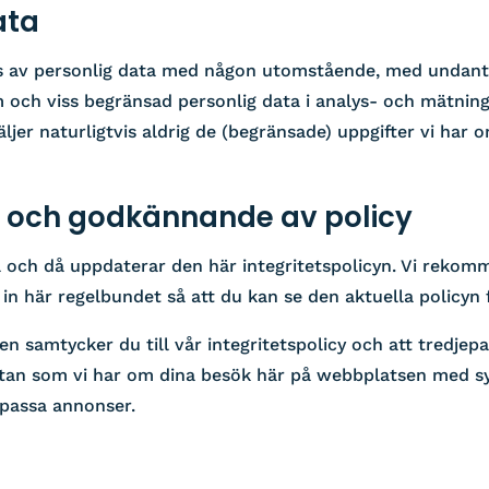
ata
ss av personlig data med någon utomstående, med undanta
 och viss begränsad personlig data i analys- och mätning
äljer naturligtvis aldrig de (begränsade) uppgifter vi har 
 och godkännande av policy
då och då uppdaterar den här integritetspolicyn. Vi rekom
 in här regelbundet så att du kan se den aktuella policyn
 samtycker du till vår integritetspolicy och att tredjepar
atan som vi har om dina besök här på webbplatsen med sy
passa annonser.