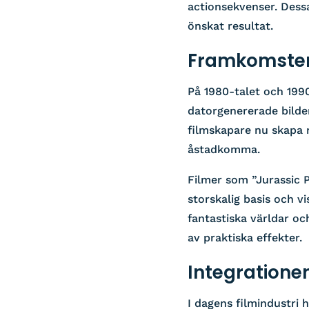
actionsekvenser. Dess
önskat resultat.
Framkomsten 
På 1980-talet och 199
datorgenererade bilde
filmskapare nu skapa r
åstadkomma.
Filmer som ”Jurassic 
storskalig basis och v
fantastiska världar o
av praktiska effekter.
Integrationen
I dagens filmindustri