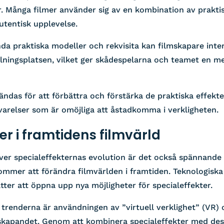
er. Många filmer använder sig av en kombination av prakti
utentisk upplevelse.
da praktiska modeller och rekvisita kan filmskapare inte
pelningsplatsen, vilket ger skådespelarna och teamet en 
ndas för att förbättra och förstärka de praktiska effekter
arelser som är omöjliga att åstadkomma i verkligheten.
er i framtidens filmvärld
ver specialeffekternas evolution är det också spännande 
kommer att förändra filmvärlden i framtiden. Teknologisk
ätter att öppna upp nya möjligheter för specialeffekter.
trenderna är användningen av ”virtuell verklighet” (VR) 
lmskapandet. Genom att kombinera specialeffekter med des