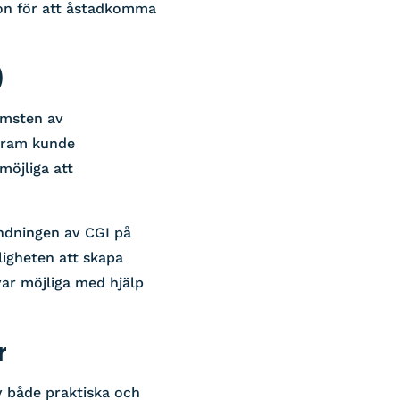
ion för att åstadkomma
)
omsten av
ogram kunde
möjliga att
ändningen av CGI på
ligheten att skapa
ar möjliga med hjälp
r
v både praktiska och