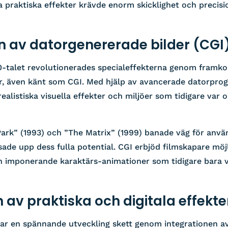
a praktiska effekter krävde enorm skicklighet och precis
av datorgenererade bilder (CGI
0-talet revolutionerades specialeffekterna genom framk
r, även känt som CGI. Med hjälp av avancerade datorpr
ealistiska visuella effekter och miljöer som tidigare var o
Park” (1993) och ”The Matrix” (1999) banade väg för anv
isade upp dess fulla potential. CGI erbjöd filmskapare möj
ch imponerande karaktärs-animationer som tidigare bara v
 av praktiska och digitala effekte
 har en spännande utveckling skett genom integrationen a