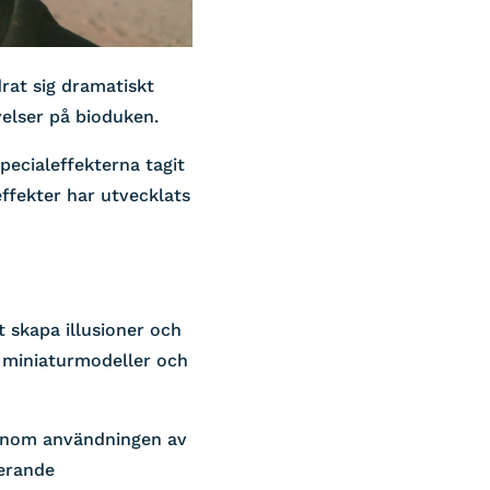
drat sig dramatiskt
velser på bioduken.
pecialeffekterna tagit
effekter har utvecklats
t skapa illusioner och
, miniaturmodeller och
 inom användningen av
nerande