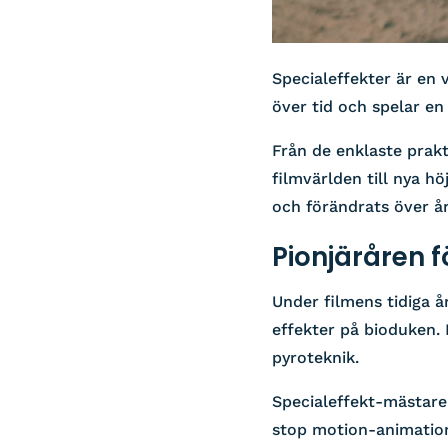
Specialeffekter är en 
över tid och spelar en
Från de enklaste prakt
filmvärlden till nya h
och förändrats över å
Pionjäråren f
Under filmens tidiga å
effekter på bioduken.
pyroteknik.
Specialeffekt-mästare
stop motion-animation